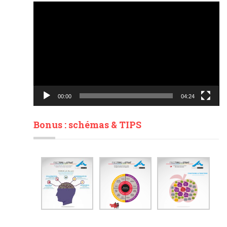
Lecteur
vidéo
00:00
04:24
Bonus : schémas & TIPS