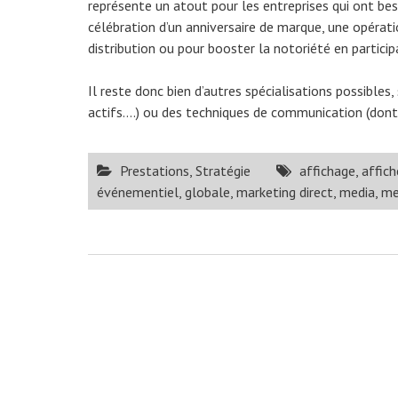
représente un atout pour les entreprises qui ont be
célébration d’un anniversaire de marque, une opérat
distribution ou pour booster la notoriété en partic
Il reste donc bien d’autres spécialisations possibles, 
actifs….) ou des techniques de communication (dont l
Prestations
,
Stratégie
affichage
,
affich
événementiel
,
globale
,
marketing direct
,
media
,
me