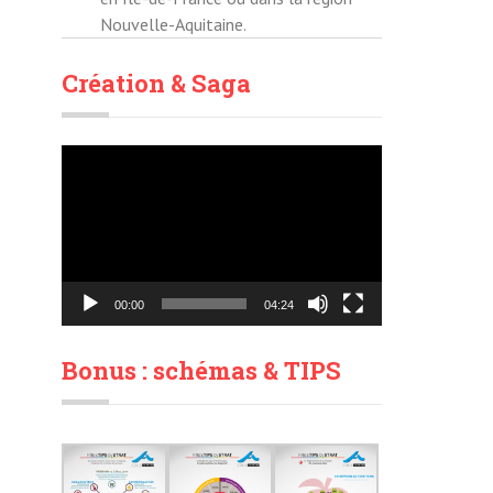
Nouvelle-Aquitaine.
Création & Saga
Lecteur
vidéo
00:00
04:24
Bonus : schémas & TIPS