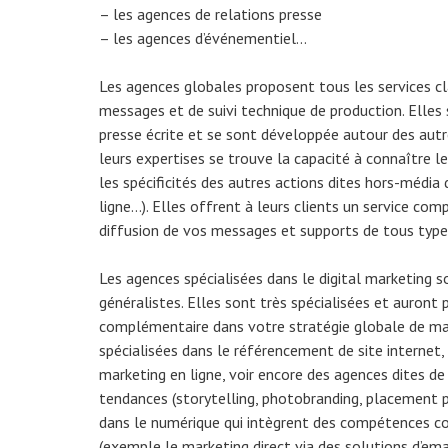
– les agences de relations presse
– les agences d’événementiel…
Les agences globales proposent tous les services cla
messages et de suivi technique de production. Elle
presse écrite et se sont développée autour des autre
leurs expertises se trouve la capacité à connaître l
les spécificités des autres actions dites hors-média 
ligne…). Elles offrent à leurs clients un service com
diffusion de vos messages et supports de tous types
Les agences spécialisées dans le digital marketing 
généralistes. Elles sont très spécialisées et auront 
complémentaire dans votre stratégie globale de ma
spécialisées dans le référencement de site internet,
marketing en ligne, voir encore des agences dites d
tendances (storytelling, photobranding, placement pr
dans le numérique qui intègrent des compétences c
(exemple le marketing direct via des solutions d’emai