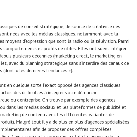
ssiques de conseil stratégique, de source de créativité des
s sont nées avec les médias classiques, notamment avec la
s moyens d’expression que sont la radio ou la télévision. Parmi
es comportements et profils de cibles. Elles ont suent intégrer
depuis plusieurs décennies (marketing direct, le marketing en
plet, avec du planning stratégique sans s’interdire des canaux de
 (dont « les dernières tendances »).
sont en quelque sorte l’exact opposé des agences classiques
parfois des difficultés à intégrer votre démarche
rque ou d’entreprise. On trouve par exemple des agences
 ou dans les médias sociaux et les plateformes de publicité et
e marketing de contenu avec les différentes variantes de
oduit). Malgré tout il y a de plus en plus d’agences spécialisées
omplémentaires afin de proposer des offres complètes
ling…). En raison de la concurrence et de la jeunesse de ce