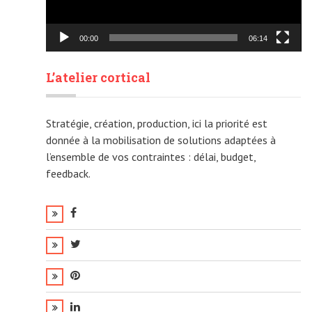
remontées d’audiences, que les résultats suivant les secteurs
géographiques, bref, analyser les retombées en regard des
objectifs imaginés, estimés.
00:00
06:14
L’atelier cortical
Stratégie, création, production, ici la priorité est
donnée à la mobilisation de solutions adaptées à
l’ensemble de vos contraintes : délai, budget,
feedback.