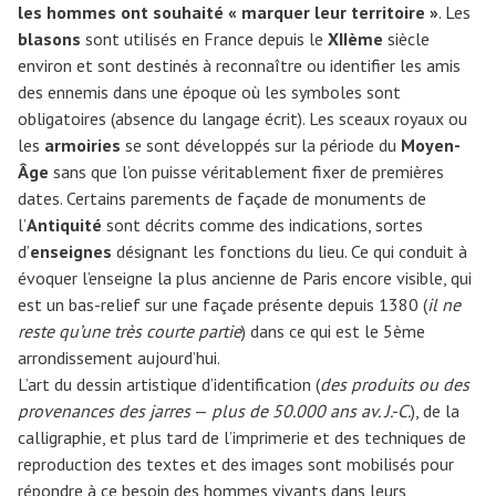
les hommes ont souhaité « marquer leur territoire »
. Les
blasons
sont utilisés en France depuis le
XIIème
siècle
environ et sont destinés à reconnaître ou identifier les amis
des ennemis dans une époque où les symboles sont
obligatoires (absence du langage écrit). Les sceaux royaux ou
les
armoiries
se sont développés sur la période du
Moyen-
Âge
sans que l’on puisse véritablement fixer de premières
dates. Certains parements de façade de monuments de
l’
Antiquité
sont décrits comme des indications, sortes
d’
enseignes
désignant les fonctions du lieu. Ce qui conduit à
évoquer l’enseigne la plus ancienne de Paris encore visible, qui
est un bas-relief sur une façade présente depuis 1380 (
il ne
reste qu’une très courte partie
) dans ce qui est le 5ème
arrondissement aujourd’hui.
L’art du dessin artistique d’identification (
des produits ou des
provenances des jarres
—
plus de 50.000 ans av. J.-C.
), de la
calligraphie, et plus tard de l’imprimerie et des techniques de
reproduction des textes et des images sont mobilisés pour
répondre à ce besoin des hommes vivants dans leurs